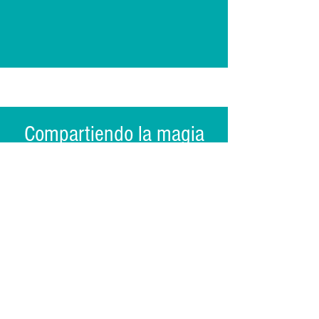
Compartiendo la magia
Oaxaca
de
Nos especializamos en crear
experiencias personalizadas según
tus intereses.
Desde 1974, hemos desarrollado
amistades con muchas familias de
artesanos en los pueblos
cercanos. Solo pídenos